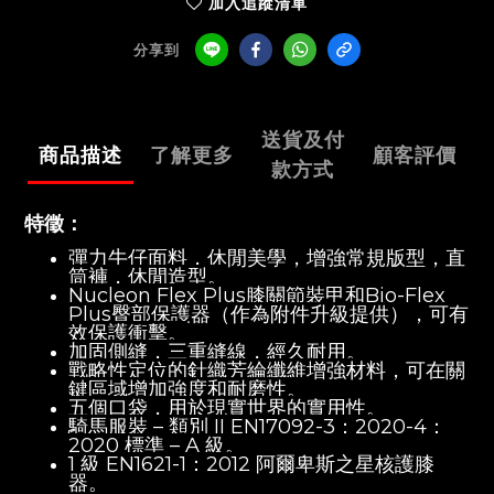
加入追蹤清單
分享到
送貨及付
商品描述
了解更多
顧客評價
款方式
特徵：
彈力牛仔面料，休閒美學，增強常規版型，直
筒褲，休閒造型。
Nucleon Flex Plus膝關節裝甲和Bio-Flex
Plus臀部保護器（作為附件升級提供），可有
效保護衝擊。
加固側縫，三重縫線，經久耐用。
戰略性定位的針織芳綸纖維增強材料，可在關
鍵區域增加強度和耐磨性。
五個口袋，用於現實世界的實用性。
騎馬服裝 – 類別 II EN17092-3：2020-4：
2020 標準 – A 級。
1 級 EN1621-1：2012 阿爾卑斯之星核護膝
器。