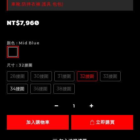
車靴.防摔衣褲.護具.包包)
NT$7,960
顏色
: Mid Blue
尺寸
: 32腰圍
28腰圍
30腰圍
31腰圍
32腰圍
33腰圍
34腰圍
36腰圍
38腰圍
加入購物車
立即購買