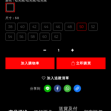
顏色
: 啞光黑/啞光黑/啞光黑
尺寸
: 50
38
40
42
44
46
48
50
52
54
56
58
60
62
加入購物車
立即購買
加入追蹤清單
分享到
送貨及付