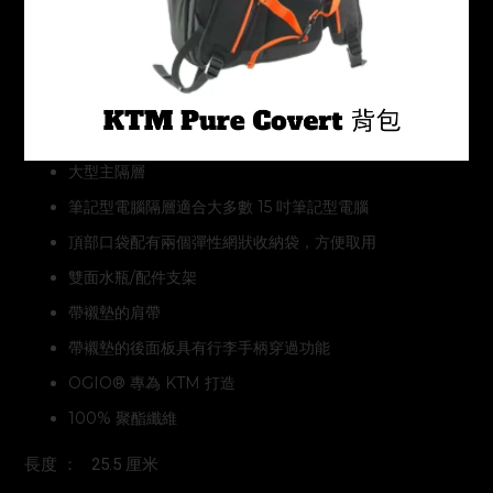
大型主隔層
筆記型電腦隔層適合大多數 15 吋筆記型電腦
頂部口袋配有兩個彈性網狀收納袋，方便取用
雙面水瓶/配件支架
帶襯墊的肩帶
帶襯墊的後面板具有行李手柄穿過功能
OGIO® 專為 KTM 打造
100% 聚酯纖維
長度 ： 25.5 厘米