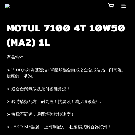
MOTUL 7100 4T 10W50
(MA2) 1L
產品特性 : 
➤ 7100系列為基礎油+單酯類混合而成之全合成油品，耐高溫、
抗腐蝕、消泡。
➤ 適合台灣氣候及應付各種路況！
➤ 獨特酯類配方，耐高溫！抗腐蝕！減少積碳產生.
➤ 換檔不延遲，瞬間增強拉轉速度！
➤ JASO MA認證，止滑劑配方，杜絕濕式離合器打滑！