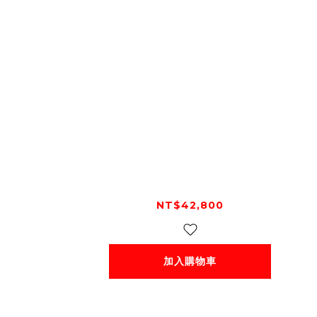
AGV PISTA GP RR ORO
(LIMITED EDITION)
NT$42,800
加入購物車