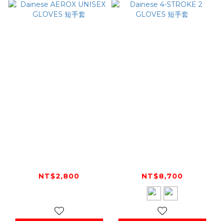
Dainese AEROX
Dainese 4-STROKE
UNISEX GLOVES 短
2 GLOVES 短手套
手套
NT$2,800
NT$8,700