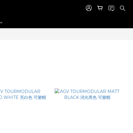
商品排序
每頁顯示 24 個
篩選