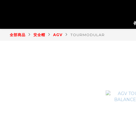
全部商品
安全帽
AGV
TOURMODULAR
各廠牌車輛
TOURMOD
愛車保養
車輛配件
安全帽
人身部品